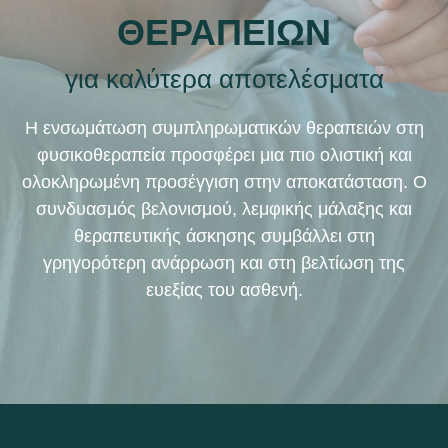
ΘΕΡΑΠΕΙΩΝ
για καλύτερα αποτελέσματα
Η ενσωμάτωση συμπληρωματικών θεραπειών στη
φυσικοθεραπεία προσφέρει μια πιο ολιστική και
ολοκληρωμένη προσέγγιση στην αποκατάσταση. Ο
συνδυασμός βελονισμού, λεμφικής μάλαξης και
θεραπευτικής άσκησης συμβάλλει στη
γρηγορότερη ανάρρωση και στη βελτίωση της
ευεξίας του ασθενή.